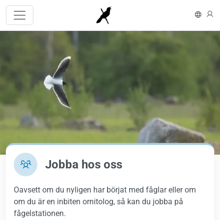
Hoppa till huvudinnehåll
In En
L
Bild
Jobba hos oss
Oavsett om du nyligen har börjat med fåglar eller om
om du är en inbiten ornitolog, så kan du jobba på
fågelstationen.