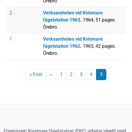
Örebro.
2
Verksamheten vid Kvismare
fågelstation 1963
.
1964, 51 pages.
Örebro.
1
Verksamheten vid Kvismare
fågelstation 1962
.
1963, 42 pages.
Örebro.
Paginering
Första sidan
Föregående sida
Sida
Sida
Sida
Sida
Sida
« First
‹‹
1
2
3
4
5
Föreningen Kvismare fågelstation (FKF) arbetar ideellt med