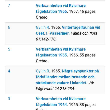
7
Verksamheten vid Kvismare
fågelstation 1966
.
1967, 46 pages.
Örebro.
6
Gyllin R
. 1966.
Vinterfågelfaunan vid
Oset. I. Passeriner.
Fauna och flora
61:142-170.
5
Verksamheten vid Kvismare
fågelstation 1965
.
1966, 55 pages.
Örebro.
4
Gyllin R
. 1965.
Några synpunkter på
förhållandet mellan rastande och
sträckande vadare i inlandet.
Vår
Fågelvärld 24:218-234.
3
Verksamheten vid Kvismare
fågelstation 1964
.
1965, 38 pages.