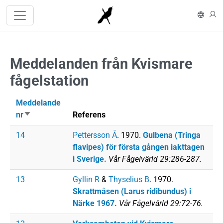
Hoppa till huvudinnehåll
In En
L
Meddelanden från Kvismare
fågelstation
Meddelande
nr
Sortera stigande
Referens
14
Pettersson Å
. 1970.
Gulbena (Tringa
flavipes) för första gången iakttagen
i Sverige.
Vår Fågelvärld 29:286-287.
13
Gyllin R
&
Thyselius B
. 1970.
Skrattmåsen (Larus ridibundus) i
Närke 1967.
Vår Fågelvärld 29:72-76.