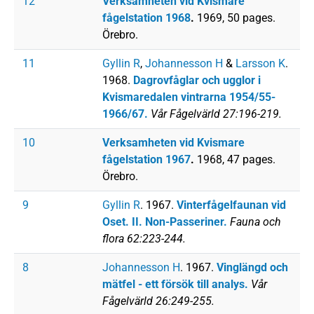
12
Verksamheten vid Kvismare
fågelstation 1968
.
1969, 50 pages.
Örebro.
11
Gyllin R
,
Johannesson H
&
Larsson K
.
1968.
Dagrovfåglar och ugglor i
Kvismaredalen vintrarna 1954/55-
1966/67.
Vår Fågelvärld 27:196-219.
10
Verksamheten vid Kvismare
fågelstation 1967
.
1968, 47 pages.
Örebro.
9
Gyllin R
. 1967.
Vinterfågelfaunan vid
Oset. II. Non-Passeriner.
Fauna och
flora 62:223-244.
8
Johannesson H
. 1967.
Vinglängd och
mätfel - ett försök till analys.
Vår
Fågelvärld 26:249-255.