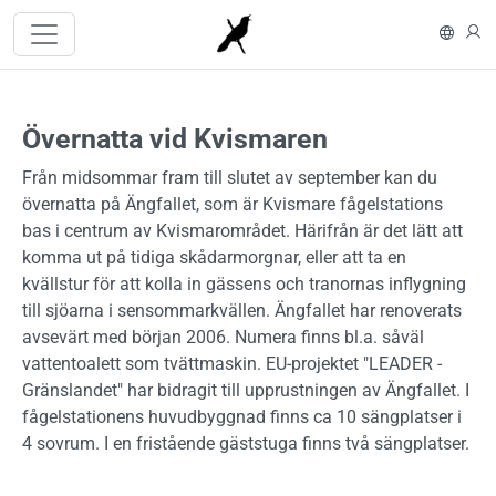
Hoppa till huvudinnehåll
In En
L
Övernatta vid Kvismaren
Från midsommar fram till slutet av september kan du
övernatta på Ängfallet, som är Kvismare fågelstations
bas i centrum av Kvismarområdet. Härifrån är det lätt att
komma ut på tidiga skådarmorgnar, eller att ta en
kvällstur för att kolla in gässens och tranornas inflygning
till sjöarna i sensommarkvällen. Ängfallet har renoverats
avsevärt med början 2006. Numera finns bl.a. såväl
vattentoalett som tvättmaskin. EU-projektet "LEADER -
Gränslandet" har bidragit till upprustningen av Ängfallet. I
fågelstationens huvudbyggnad finns ca 10 sängplatser i
4 sovrum. I en fristående gäststuga finns två sängplatser.