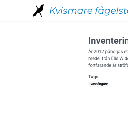
Hoppa till huvudinnehåll
Kvismare fågelst
Inventeri
År 2012 påbörjas et
medel från Elis Wid
fortfarande är ströf
Tags
vassångare