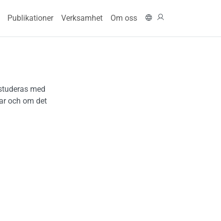
n navigation
In English
Logga in
Publikationer
Verksamhet
Om oss
l studeras med
har och om det