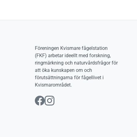
Föreningen Kvismare fågelstation
(FKF) arbetar ideellt med forskning,
ringmärkning och naturvårdsfrågor för
att öka kunskapen om och
förutsättningarna för fågellivet i
Kvismarområdet.
Följ oss på Facebook
Följ oss på Instag