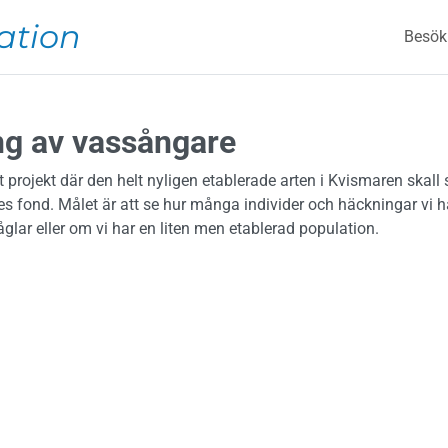
Mai
ation
Besök
ng av vassångare
t projekt där den helt nyligen etablerade arten i Kvismaren skal
es fond. Målet är att se hur många individer och häckningar vi 
åglar eller om vi har en liten men etablerad population.