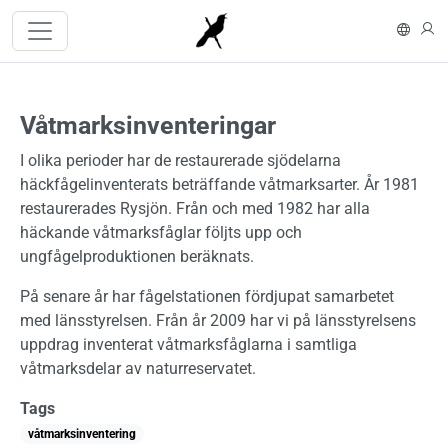
Hoppa till huvudinnehåll
In En
L
Våtmarksinventeringar
I olika perioder har de restaurerade sjödelarna
häckfågelinventerats beträffande våtmarksarter. År 1981
restaurerades Rysjön. Från och med 1982 har alla
häckande våtmarksfåglar följts upp och
ungfågelproduktionen beräknats.
På senare år har fågelstationen fördjupat samarbetet
med länsstyrelsen. Från år 2009 har vi på länsstyrelsens
uppdrag inventerat våtmarksfåglarna i samtliga
våtmarksdelar av naturreservatet.
Tags
våtmarksinventering