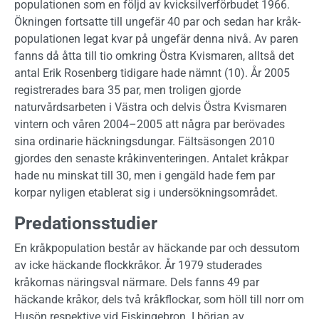
populationen som en följd av kvicksilverförbudet 1966.
Ökningen fortsatte till ungefär 40 par och sedan har kråk­
populationen legat kvar på ungefär denna nivå. Av paren
fanns då åtta till tio omkring Östra K­vismaren, alltså det
antal Erik Rosenberg tidigare hade nämnt (10). År 2005
registrerades bara 35 par, men troligen gjorde
naturvårdsarbeten i Västra och delvis Östra Kvismaren
vintern och våren 2004–2005 att några par berövades
sina ordinarie häckningsdungar. Fältsäsongen 2010
gjordes den senaste kråkinventeringen. Antalet kråkpar
hade nu minskat till 30, men i gengäld hade fem par
korpar nyligen etablerat sig i undersökningsområdet.
Predationsstudier
En kråkpopulation består av häckande par och dessutom
av icke häckande flock­kråkor. År 1979 studerades
kråkornas näringsval närmare. Dels fanns 49 par
häckande kråkor, dels två kråkflockar, som höll till norr om
Husön respektive vid Fiskingebron. I början av