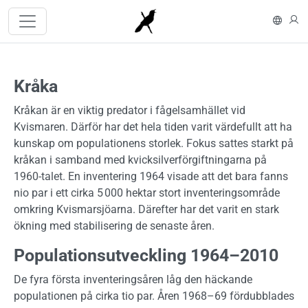
Hoppa till huvudinnehåll
In En
L
Kråka
Kråkan är en viktig predator i fågelsamhället vid
Kvismaren. Därför har det hela tiden varit värdefullt att ha
kunskap om populationens storlek. Fokus sattes starkt på
kråkan i samband med kvicksilverförgiftningarna på
1960-talet. En inventering 1964 visade att det bara fanns
nio par i ett cirka 5 000 hektar stort inventeringsområde
omkring Kvismarsjöarna. Därefter har det varit en stark
ökning med stabilisering de senaste åren.
Populationsutveckling 1964–2010
De fyra första inventeringsåren låg den häckande
populationen på cirka tio par. Åren 1968–69 fördubblades