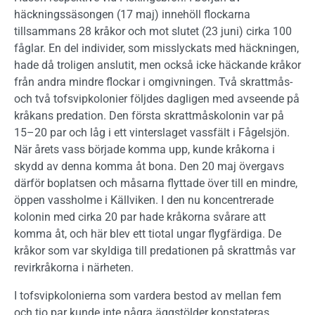
häckningssäsongen (17 maj) innehöll flockarna
tillsammans 28 kråkor och mot slutet (23 juni) cirka 100
fåglar. En del individer, som misslyckats med häckningen,
hade då troligen anslutit, men också icke häckande kråkor
från andra mindre flockar i omgivningen. Två skrattmås-
och två tofsvipkolonier följdes dagligen med avseende på
kråkans predation. Den första skrattmåskolonin var på
15–20 par och låg i ett vinterslaget vassfält i Fågelsjön.
När årets vass började komma upp, kunde kråkorn­a i
skydd av denna komma åt bona. Den 20 maj övergavs
därför boplatsen och måsarna flyttade över till en mindre,
öppen vassholme i Källviken. I den nu koncentrerade
kolonin med cirka 20 par hade kråkorna svårare att
komma åt, och här blev ett tiotal ungar flygfärdiga. De
kråkor som var skyldiga till predationen på skrattmås var
revirkråkorna i närheten.
I tofsvipkolonierna som vardera bestod av mellan fem
och tio par kunde inte några äggstölder konstateras.