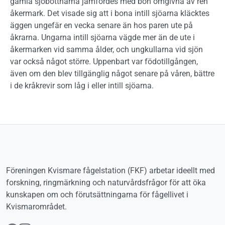
gamla sjöbottnarna jämfördes med bon omgivna av ren
åkermark. Det visade sig att i bona intill sjöarna kläcktes
äggen ungefär en vecka senare än hos paren ute på
åkrarna. Ungarna intill sjöarna vägde mer än de ute i
åkermarken vid samma ålder, och ungkullarna vid sjön
var också något större. Uppenbart var födotillgången,
även om den blev tillgänglig något senare på våren, bättre
i de kråkrevir som låg i eller intill sjöarna.
Föreningen Kvismare fågelstation (FKF) arbetar ideellt med
forskning, ringmärkning och naturvårdsfrågor för att öka
kunskapen om och förutsättningarna för fågellivet i
Kvismarområdet.