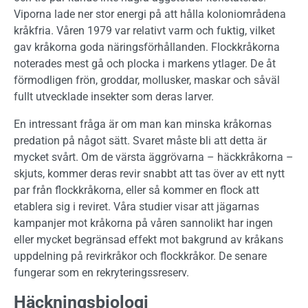
Viporna lade ner stor energi på att hålla koloniområdena
kråkfria. Våren 1979 var relativt varm och fuktig, vilket
gav kråkorna goda näringsförhållanden. Flockkråkorna
noterades mest gå och plocka i markens ytlager. De åt
förmodligen frön, groddar, mollusker, maskar och såväl
fullt utvecklade insekter som deras larver.
En intressant fråga är om man kan minska kråkornas
predation på något sätt. Svaret måste bli att detta är
mycket svårt. Om de värsta äggrövarna – häckkråkorna –
skjuts, kommer deras revir snabbt att tas över av ett nytt
par från flockkråkorna, eller så kommer en flock att
etablera sig i reviret. Våra studier visar att jägarnas
kampanjer mot kråkorna på våren sannolikt har ingen
eller mycket begränsad effekt mot bakgrund av kråkans
uppdelning på revirkråkor och flockkråkor. De senare
fungerar som en rekryteringssreserv.
Häckningsbiologi