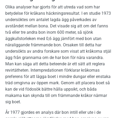
Olika analyser har gjorts för att utreda vad som har
betydelse för kråkans häckningsresultat. I en studie 1973
undersöktes om antalet lagda ägg påverkades av
avståndet mellan bona. Det visade sig att om det fanns
två eller tre andra bon inom 600 meter, så sjönk
äggkullstorleken med 0,6 ägg jämfört med bon utan
näraliggande främmande bon. Orsaken till detta har
undersökts av andra forskare som visat att kråkorna stjäl
ägg från grannarna om de har bon för nära varandra.
Man kan säga att detta beteende är ett sätt att reglera
revirtätheten. Internpredationen förklarar kråkornas
preferens för att lägga boet i mindre dungar eller enstaka
träd omgivna av öppen mark. Genom att placera boet så
kan de vid födosök bättre hålla uppsikt, och båda
makarna kan skynda till om främmande kråkor närmar
sig boet.
År 1977 gjordes en analys där bon intill eller ute i de