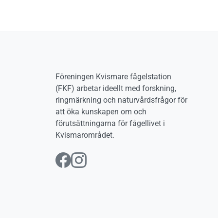
Föreningen Kvismare fågelstation
(FKF) arbetar ideellt med forskning,
ringmärkning och naturvårdsfrågor för
att öka kunskapen om och
förutsättningarna för fågellivet i
Kvismarområdet.
Följ oss på Facebook
Följ oss på Instag