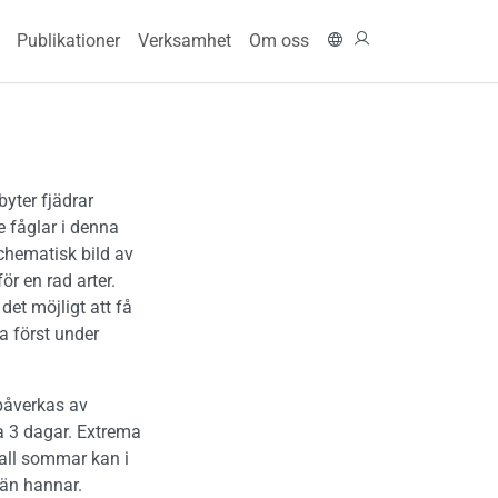
n navigation
In English
Logga in
Publikationer
Verksamhet
Om oss
yter fjädrar
 fåglar i denna
chematisk bild av
ör en rad arter.
det möjligt att få
a först under
 påverkas av
a 3 dagar. Extrema
all sommar kan i
 än hannar.