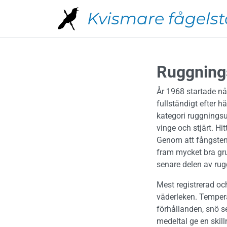
Hoppa till huvudinnehåll
Kvismare fågelst
Ruggnings
År 1968 startade nå
fullständigt efter 
kategori ruggningsu
vinge och stjärt. Hit
Genom att fångsten 
fram mycket bra gru
senare delen av ru
Mest registrerad oc
väderleken. Tempera
förhållanden, snö 
medeltal ge en skil