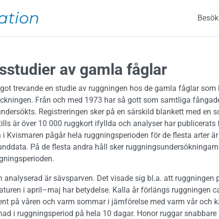
Mai
ation
Besök
studier av gamla fåglar
got trevande en studie av ruggningen hos de gamla fåglar som b
häckningen. Från och med 1973 har så gott som samtliga fångade
ndersökts. Registreringen sker på en särskild blankett med en s
tills är över 10 000 ruggkort ifyllda och analyser har publicerats f
i Kvismaren pågår hela ruggningsperioden för de flesta arter är 
nddata. På de flesta andra håll sker ruggningsundersökningarn
ggningsperioden.
h analyserad är sävsparven. Det visade sig bl.a. att ruggningen
turen i april–maj har betydelse. Kalla år förlängs ruggningen c
sent på våren och varm sommar i jämförelse med varm vår och k
lnad i ruggningsperiod på hela 10 dagar. Honor ruggar snabbare