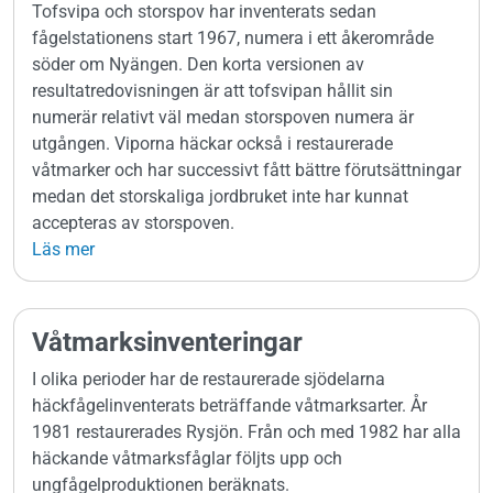
Tofsvipa och storspov har inventerats sedan
fågelstationens start 1967, numera i ett åkerområde
söder om Nyängen. Den korta versionen av
resultatredovisningen är att tofsvipan hållit sin
numerär relativt väl medan storspoven numera är
utgången. Viporna häckar också i restaurerade
våtmarker och har successivt fått bättre förutsättningar
medan det storskaliga jordbruket inte har kunnat
accepteras av storspoven.
Läs mer
Våtmarksinventeringar
I olika perioder har de restaurerade sjödelarna
häckfågelinventerats beträffande våtmarksarter. År
1981 restaurerades Rysjön. Från och med 1982 har alla
häckande våtmarksfåglar följts upp och
ungfågelproduktionen beräknats.