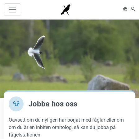
Hoppa till huvudinnehåll
In En
L
Bild
Jobba hos oss
Oavsett om du nyligen har börjat med fåglar eller om
om du är en inbiten ornitolog, så kan du jobba på
fågelstationen.