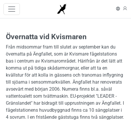
Hoppa till huvudinnehåll
In En
L
Övernatta vid Kvismaren
Från midsommar fram till slutet av september kan du
övernatta på Ängfallet, som är Kvismare fågelstations
bas i centrum av Kvismarområdet. Härifrån är det lätt att
komma ut på tidiga skådarmorgnar, eller att ta en
kvällstur för att kolla in gässens och tranornas inflygning
till sjöarna i sensommarkvällen. Ängfallet har renoverats
avsevärt med början 2006. Numera finns bl.a. såväl
vattentoalett som tvättmaskin. EU-projektet "LEADER -
Gränslandet" har bidragit till upprustningen av Ängfallet. I
fågelstationens huvudbyggnad finns ca 10 sängplatser i
4 sovrum. I en fristående gäststuga finns två sängplatser.