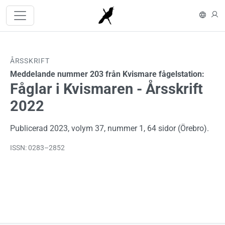
Hoppa till huvudinnehåll
In En
L
ÅRSSKRIFT
Meddelande nummer 203 från Kvismare fågelstation:
Fåglar i Kvismaren - Årsskrift
2022
Publicerad 2023, volym 37, nummer 1, 64 sidor (Örebro).
ISSN: 0283–2852