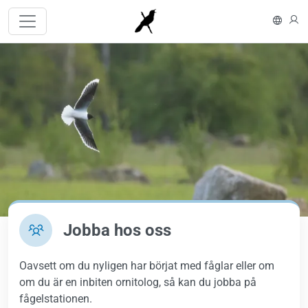
Hoppa till huvudinnehåll
In En
L
Bild
Jobba hos oss
Oavsett om du nyligen har börjat med fåglar eller om
om du är en inbiten ornitolog, så kan du jobba på
fågelstationen.